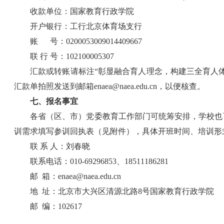
收款单位：国家教育行政学院
开户银行：工行北京体育场支行
账      号：0200053009014409667
联 行 号：102100005307
汇款或转账请标注“彰显融合育人理念，构建三全育人
汇款单拍照发送到邮箱enaea@naea.edu.cn，以便核查。
七、报名事宜
各省（区、市）党委教育工作部门可统筹安排，学校也
训需求填写参训回执表（见附件），具体开班时间、培训形
联 系 人：刘春晓
联系电话：010-69296853、18511186281
邮  箱：enaea@naea.edu.cn
地  址：北京市大兴区清源北路8号国家教育行政学院
邮  编：102617