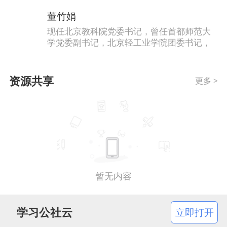
关于组织开展全国高校基层党支部书记网络培训示范班专题辅导通知
董竹娟
现任北京教科院党委书记，曾任首都师范大
学党委副书记，北京轻工业学院团委书记，
北京工商大学党委副书记，北京工商大学化
工学院党总支副书记、团委书记、学生部
（处）部（处）长兼武装部部长、研究生工
资源共享
更多 >
作部部长、党委组织部（统战部）部长等
职。本次专题辅导内容主要针对党务工作方
法和高校学生党支部工作难点问题进行交流
和互动。共同探索形成务实管用的支部工作
法。
暂无内容
学习公社云
立即打开